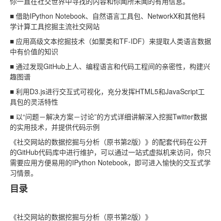
你一直在社交世界中寻找的内容和你闻所未闻的有用信息。
■ 借助IPython Notebook、自然语言工具包、NetworkX和其他科
学计算工具挖掘主流社交网站
■ 应用高级文本挖掘技术（如聚类和TF-IDF）来提取人类语言数据
中有价值的知识
■ 通过发现GitHub上人、编程语言和代码工程间的亲密性，构建兴
趣图谱
■ 利用D3.js进行交互式可视化，充分发挥HTML5和JavaScript工
具包的灵活特性
■ 以“问题－解决方案－讨论”的方式详细讲解深入挖掘Twitter数据
的实用技术，并提供代码示例
《社交网站的数据挖掘与分析（原书第2版）》的配套代码在公开
的GitHub代码库中进行维护，可以通过一站式虚拟机来访问，你只
需要应用方便易用的IPython Notebook，即可进入愉快的交互式学
习情景。
目录
《社交网站的数据挖掘与分析（原书第2版）》