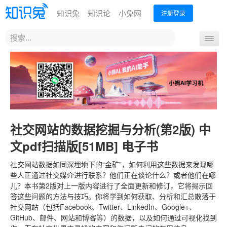
知识兔
知识论
小兔网
注册登录
站
导
内
航
搜
首页
开
索
关
社交网站的数据挖掘与分析(第2版) 中
文pdf扫描版[51MB] 电子书
社交网站数据如同深埋地下的“金矿”，如何利用这些数据来发现哪
些人正通过社交媒介进行联系？他们正在谈论什么？或者他们在哪
儿？本书第2版对上一版内容进行了全面更新和修订，它将揭示回
答这些问题的方法与技巧。你将学到如何获取、分析和汇总散落于
社交网站（包括Facebook、Twitter、LinkedIn、Google+、
GitHub、邮件、网站和博客等）的数据，以及如何通过可视化找到