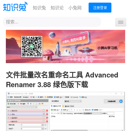
知识兔
知识论
小兔网
注册登录
站
导
内
航
搜
首页
开
索
关
文件批量改名重命名工具 Advanced
Renamer 3.88 绿色版下载