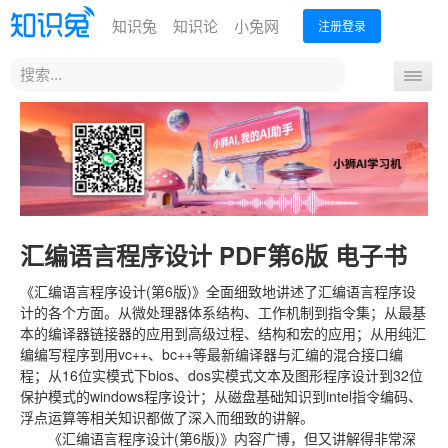
知识兔
知识论
小兔网
注册登录
站
导
内
航
搜
首页
开
索
关
汇编语言程序设计 PDF第6版 电子书
《汇编语言程序设计(第6版)》全面细致地讲述了汇编语言程序设
计的各个方面。从微处理器体系结构、工作机制到指令集；从最基
本的编译器链接器的应用到高级过程、结构和宏的应用；从用纯汇
编编写程序到用vc++、bc++等最新编译器与汇编的混合接口编
程；从16位实模式下bios、dos实模式文本及图形程序设计到32位
保护模式的windows程序设计；从磁盘基础知识到intel指令编码、
浮点运算等相关知识都做了深入而细致的讲解。
《汇编语言程序设计(第6版)》内容广博，但又讲解得非常深